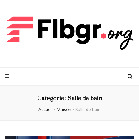
FLBGR
Votre maison, notre passion : découvrez les dernières tendances
Catégorie :
Salle de bain
Accueil
/
Maison
/
Salle de bain