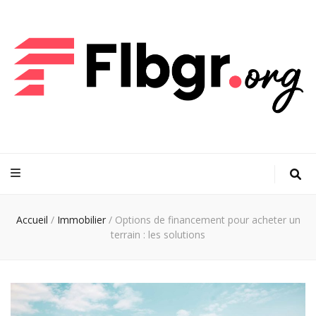
FLBGR
Votre maison, notre passion : découvrez les dernières tendances
Accueil
/
Immobilier
/
Options de financement pour acheter un
terrain : les solutions