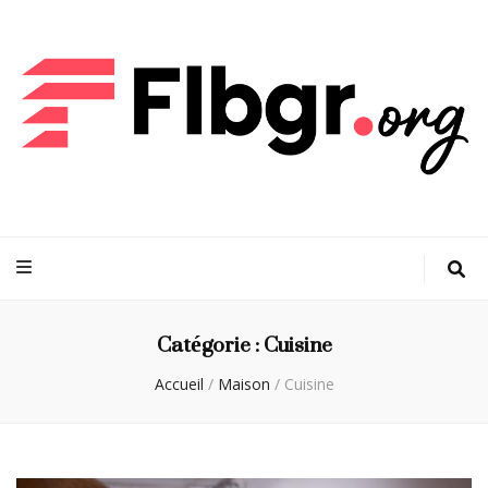
FLBGR
Votre maison, notre passion : découvrez les dernières tendances
Catégorie :
Cuisine
Accueil
/
Maison
/
Cuisine