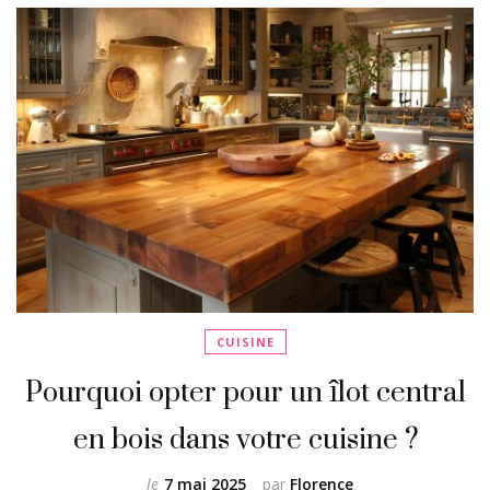
CUISINE
Pourquoi opter pour un îlot central
en bois dans votre cuisine ?
le
7 mai 2025
par
Florence