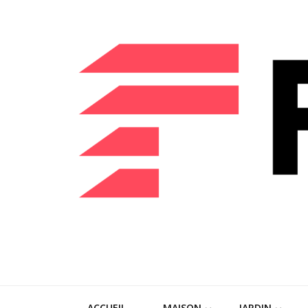
FLBGR
Votre maison, notre passion : découvrez les dernières tenda
ACCUEIL
MAISON
JARDIN