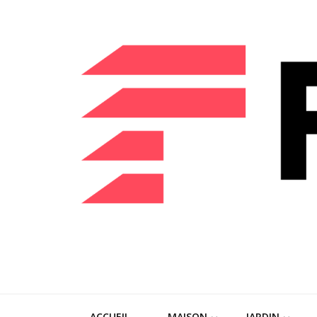
FLBGR
Votre maison, notre passion : découvrez les dernières tenda
ACCUEIL
MAISON
JARDIN