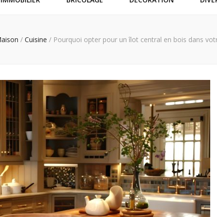
aison
/
Cuisine
/
Pourquoi opter pour un îlot central en bois dans votr